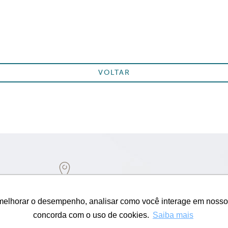
VOLTAR
MATRIZ LIVONIUS SEGUROS
MAPA D
Loureiro da Silva, 1940/ 12º andar –
melhorar o desempenho, analisar como você interage em nosso sit
ade Baixa – Porto Alegre/RS – CEP
concorda com o uso de cookies.
Saiba mais
90050-240